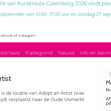
itie van Kunstroute Culemborg 2026 vindt plaa
 september van 10.00 -17.00 uur en zondag 27 sept
cebook
of
Instagram
stenaars
Plattegrond
Nieuws
Info en aanm
tist
M
N
 de locatie van Adopt an Artist (was
Af
jd) verplaatst naar de Oude Vismarkt
pe