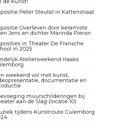
t de Kunst!
positie Peter Steutel in Kattenstraat
positie Overleven door keramiste
len Jens en dichter Marinda Pieron
posities in Theater De Fransche
hool in 2025
ndelijk Atelierweekend Haaks
ulemborg
n weekend vol met kunst,
deopresentatie, documentatie en
toductie
evoeging muurschilderingen bij
eater aan de Slag (locatie 10)
ziek tijdens Kunstroute Culemborg
024