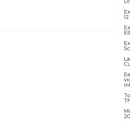
Ui
Ex
12
Ex
El
Ex
Sc
La
C
Ee
vi
in
To
Th
Mu
2