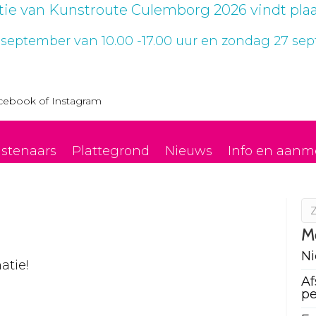
itie van Kunstroute Culemborg 2026 vindt plaa
 september van 10.00 -17.00 uur en zondag 27 sept
cebook
of
Instagram
stenaars
Plattegrond
Nieuws
Info en aanm
M
N
atie!
Af
pe