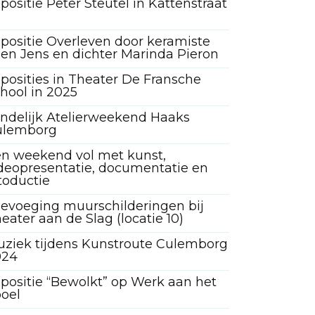
positie Peter Steutel in Kattenstraat
positie Overleven door keramiste
len Jens en dichter Marinda Pieron
posities in Theater De Fransche
hool in 2025
ndelijk Atelierweekend Haaks
ulemborg
n weekend vol met kunst,
deopresentatie, documentatie en
toductie
evoeging muurschilderingen bij
eater aan de Slag (locatie 10)
ziek tijdens Kunstroute Culemborg
024
positie “Bewolkt” op Werk aan het
oel