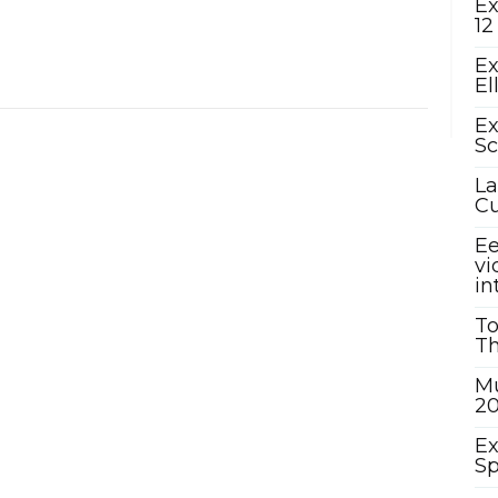
Ex
12
Ex
El
Ex
Sc
La
C
Ee
vi
in
To
Th
Mu
2
Ex
Sp