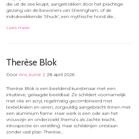
die uit de zee kruipt, aangetrokken door het prachtige
gezang van de bewoners van Sheringham, of de
indrukwekkende ‘Shuck’, een mythische hond die…
Lees meer
Therèse Blok
Door
Ans_kunst
|
28 april 2026
Therèse Blok is een beeldend kunstenaar met een
intuïtieve, gelaagde beeldtaal. Ze schildert voornamelijk
met olie en acryl, regelmatig gecombineerd met
textiel,kralen en veren, zorgvuldig aangebracht linnen met
een aluminium frame. Haar werk is een ode aan het
vrouwzijn en onderzoekt thema’s als zachte kracht,
introspectie en verstilling. Haar schilderijen ontstaan
zonder vast plan. Therèse…