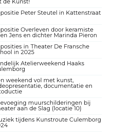
t de Kunst!
positie Peter Steutel in Kattenstraat
positie Overleven door keramiste
len Jens en dichter Marinda Pieron
posities in Theater De Fransche
hool in 2025
ndelijk Atelierweekend Haaks
ulemborg
n weekend vol met kunst,
deopresentatie, documentatie en
toductie
evoeging muurschilderingen bij
eater aan de Slag (locatie 10)
ziek tijdens Kunstroute Culemborg
024