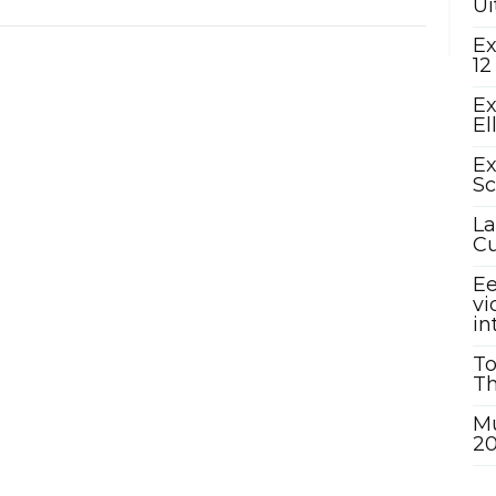
Ui
Ex
12
Ex
El
Ex
Sc
La
C
Ee
vi
in
To
Th
Mu
2