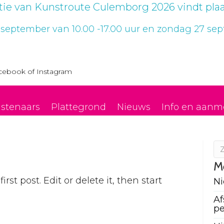
itie van Kunstroute Culemborg 2026 vindt plaa
 september van 10.00 -17.00 uur en zondag 27 sept
cebook
of
Instagram
stenaars
Plattegrond
Nieuws
Info en aanm
M
st post. Edit or delete it, then start
N
Af
pe