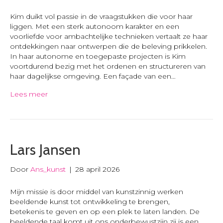
Kim duikt vol passie in de vraagstukken die voor haar
liggen. Met een sterk autonoom karakter en een
voorliefde voor ambachtelijke technieken vertaalt ze haar
ontdekkingen naar ontwerpen die de beleving prikkelen.
In haar autonome en toegepaste projecten is Kim
voortdurend bezig met het ordenen en structureren van
haar dagelijkse omgeving. Een façade van een…
Lees meer
Lars Jansen
Door
Ans_kunst
|
28 april 2026
Mijn missie is door middel van kunstzinnig werken
beeldende kunst tot ontwikkeling te brengen,
betekenis te geven en op een plek te laten landen. De
beeldende taal komt uit ons onderbewustzijn zij is een