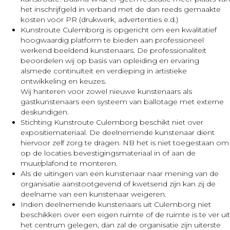
het inschrijfgeld in verband met de dan reeds gemaakte
kosten voor PR (drukwerk, advertenties e.d.)
Kunstroute Culemborg is opgericht om een kwalitatief
hoogwaardig platform te bieden aan professioneel
werkend beeldend kunstenaars. De professionaliteit
beoordelen wij op basis van opleiding en ervaring
alsmede continuïteit en verdieping in artistieke
ontwikkeling en keuzes.
Wij hanteren voor zowel nieuwe kunstenaars als
gastkunstenaars een systeem van ballotage met externe
deskundigen.
Stichting Kunstroute Culemborg beschikt niet over
expositiemateriaal. De deelnemende kunstenaar dient
hiervoor zelf zorg te dragen. NB het is niet toegestaan om
op de locaties bevestigingsmateriaal in of aan de
muur/plafond te monteren.
Als de uitingen van een kunstenaar naar mening van de
organisatie aanstootgevend of kwetsend zijn kan zij de
deelname van een kunstenaar weigeren.
Indien deelnemende kunstenaars uit Culemborg niet
beschikken over een eigen ruimte of de ruimte is te ver uit
het centrum gelegen, dan zal de organisatie zijn uiterste